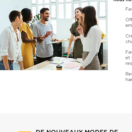
Fav
Of
em
Cré
ch
Fa
et 
res
Res
har